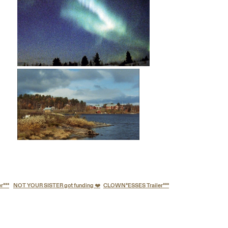
NOT YOUR SISTER got funding ❤️
CLOWN*ESSES Trailer***
KONTAKT
IMPRESSUM
DATENSCHUTZ