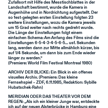
Zufallsort mit Hilfe des Messtischblattes in der
Landschaft bestimmt, wurde die Kamera in
Augenhöhe und in Nordrichtung aufgestellt. Der
so fest-gelegten ersten Einstellung folgten 23
weitere Einstellungen, wozu die Kamera jeweils
um 15 Grad weiter nach rechts gedreht wurde.
Die Länge der Einstellungen folgt einem
einfachen Schema: Am Anfang des Films sind die
Einstellungen 6-5-4-3-4-5-6-5... usf. Sekunden
lang, werden dann zur Mitte allmählich kürzer, bis
auf 1/4 Sekunde, um dann bis zum Ende wieder
länger zu werden.“
(Premiere: World Film Festival Montreal 1980)
ARCHIV DER BLICKE
: Ein Blick in ein offenes
visuelles Archiv. (Premiere: Das kleine
Fernsehspiel – ZDF, 6.11.1985, Redaktion: Sybille
Hubatschek-Rahn)
MERIDIAN ODER DAS THEATER VOR DEM
REGEN
: „Als ich ein kleiner Junge war, entdeckte
ich auf der neuen Alsterbrücke in Hamburg eine