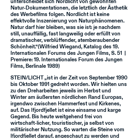
unterscheidet sich Nordlicht von gewohnten
Natur-Dokumentationen, die letztlich der Ästhetik
des Werbefilms folgen. Nordlicht ist keine
effektvolle Inszenierung von Naturphänomenen.
Natur darf hier bleiben, was sie ist: je nachdem
still, unauffällig, fast langweilig oder erfüllt von
dramatischer, verblüffender, atemberaubender
Schönheit.“(Wilfried Wiegand, Katalog des 19.
Internationalen Forums des Jungen Films, S. 51 |
Premiere: 19. Internationales Forum des Jungen
Films, Berlinale 1989)
STEIN/LICHT
„ist in der Zeit von September 1990
bis Oktober 1991 gedreht worden. Wir hielten uns
zu den Dreharbeiten jeweils im Herbst und
Winter am äußersten nördlichen Rand Europas,
irgendwo zwischen Hammerfest und Kirkenes,
auf. Das Ifjordfjellet ist eine einsame und karge
Gegend. Bis heute weitgehend frei von
wirtschaft-licher, touristischer, ja selbst von
militärischer Nutzung. So warten die Steine vom
Ifjordfjellet darauf, angeschaut zu werden und