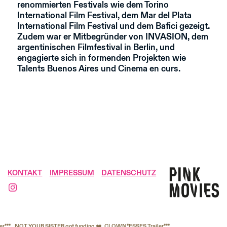
renommierten Festivals wie dem Torino
International Film Festival, dem Mar del Plata
International Film Festival und dem Bafici gezeigt.
Zudem war er Mitbegründer von INVASION, dem
argentinischen Filmfestival in Berlin, und
engagierte sich in formenden Projekten wie
Talents Buenos Aires und Cinema en curs.
KONTAKT
IMPRESSUM
DATENSCHUTZ
***
NOT YOUR SISTER got funding ❤️
CLOWN*ESSES Trailer***