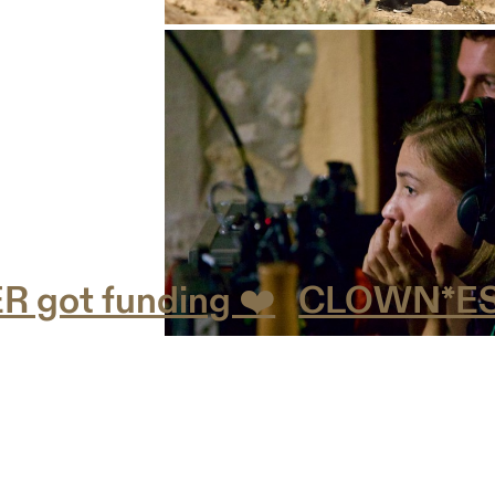
t funding ❤️
CLOWN*ESSES 