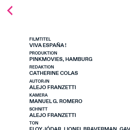
Back
to
main
FILMTITEL
page
VIVA ESPAÑA !
PRODUKTION
PINKMOVIES, HAMBURG
REDAKTION
CATHERINE COLAS
AUTOR:IN
ALEJO FRANZETTI
KAMERA
MANUEL G. ROMERO
SCHNITT
ALEJO FRANZETTI
TON
ELOY JÓDAR, LIONEL BRAVERMAN, GAV