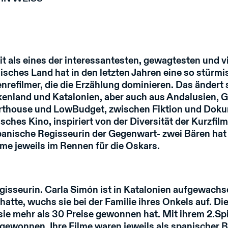
eit als eines der interessantesten, gewagtesten und v
isches Land hat in den letzten Jahren eine so stürmi
efilmer, die die Erzählung dominieren. Das ändert s
nland und Katalonien, aber auch aus Andalusien, G
rthouse und LowBudget, zwischen Fiktion und Dokum
es Kino, inspiriert von der Diversität der Kurzfilme
spanische Regisseurin der Gegenwart- zwei Bären hat 
lme jeweils im Rennen für die Oskars.
gisseurin. Carla Simón ist in Katalonien aufgewachs
atte, wuchs sie bei der Familie ihres Onkels auf. Die
sie mehr als 30 Preise gewonnen hat. Mit ihrem 2.Spi
 gewonnen. Ihre Filme waren jeweils als spanischer 