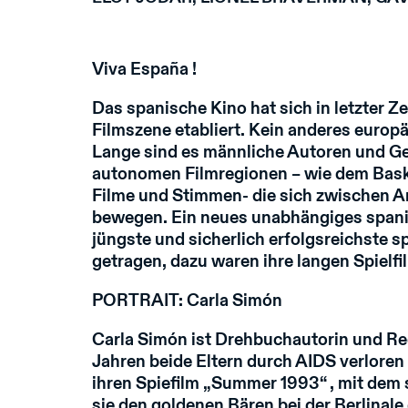
Viva España !
Das spanische Kino hat sich in letzter Z
Filmszene etabliert. Kein anderes europä
Lange sind es männliche Autoren und Genr
autonomen Filmregionen – wie dem Baske
Filme und Stimmen- die sich zwischen A
bewegen. Ein neues unabhängiges spanisch
jüngste und sicherlich erfolgsreichste 
getragen, dazu waren ihre langen Spielfi
PORTRAIT: Carla Simón
Carla Simón ist Drehbuchautorin und Re
Jahren beide Eltern durch AIDS verloren h
ihren Spiefilm „Summer 1993“ , mit dem 
sie den goldenen Bären bei der Berlinale