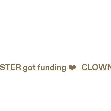
R got funding ❤️
CLOWN*ESS