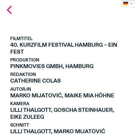
Back
to
main
page
FILMTITEL
40. KURZFILM FESTIVAL HAMBURG – EIN
FEST
PRODUKTION
PINKMOVIES GMBH, HAMBURG
REDAKTION
CATHERINE COLAS
AUTOR:IN
MARKO MIJATOVIĆ, MAIKE MIA HÖHNE
KAMERA
LILLI THALGOTT, GOSCHA STEINHAUER,
EIKE ZULEEG
SCHNITT
LILLI THALGOTT, MARKO MIJATOVIĆ